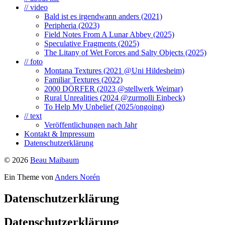
// video
Bald ist es irgendwann anders (2021)
Peripheria (2023)
Field Notes From A Lunar Abbey (2025)
Speculative Fragments (2025)
The Litany of Wet Forces and Salty Objects (2025)
// foto
Montana Textures (2021 @Uni Hildesheim)
Familiar Textures (2022)
2000 DÖRFER (2023 @stellwerk Weimar)
Rural Unrealities (2024 @zurmolli Einbeck)
To Help My Unbelief (2025/ongoing)
// text
Veröffentlichungen nach Jahr
Kontakt & Impressum
Datenschutzerklärung
© 2026
Beau Maibaum
Ein Theme von
Anders Norén
Datenschutzerklärung
Datenschutzerklärung