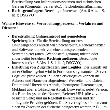
Bereitstellung von Informationssystemen und technischen
Geräten (Computer, Server etc.).); Sicherheitsmaßnahmen.
Rechtsgrundlagen:
Berechtigte Interessen (Art. 6 Abs. 1 S. 1
lit. f) DSGVO).
Weitere Hinweise zu Verarbeitungsprozessen, Verfahren und
Diensten:
Bereitstellung Onlineangebot auf gemietetem
Speicherplatz:
Für die Bereitstellung unseres
Onlineangebotes nutzen wir Speicherplatz, Rechenkapazität
und Software, die wir von einem entsprechenden
Serveranbieter (auch „Webhoster“ genannt) mieten oder
anderweitig beziehen;
Rechtsgrundlagen:
Berechtigte
Interessen (Art. 6 Abs. 1 S. 1 lit. f) DSGVO).
Erhebung von Zugriffsdaten und Logfiles:
Der Zugriff auf
unser Onlineangebot wird in Form von so genannten „Server-
Logfiles“ protokolliert. Zu den Serverlogfiles können die
Adresse und Name der abgerufenen Webseiten und Dateien,
Datum und Uhrzeit des Abrufs, übertragene Datenmengen,
Meldung über erfolgreichen Abruf, Browsertyp nebst Version,
das Betriebssystem des Nutzers, Referrer URL (die zuvor
besuchte Seite) und im Regelfall IP-Adressen und der
anfragende Provider gehören. Die Serverlogfiles können zum
einen zu Zwecken der Sicherheit eingesetzt werden, z.B., um