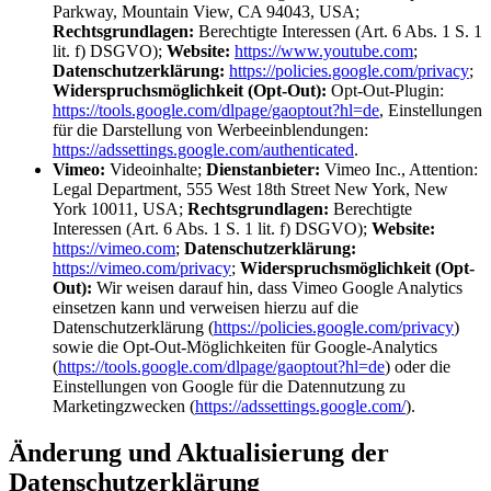
Parkway, Mountain View, CA 94043, USA;
Rechtsgrundlagen:
Berechtigte Interessen (Art. 6 Abs. 1 S. 1
lit. f) DSGVO);
Website:
https://www.youtube.com
;
Datenschutzerklärung:
https://policies.google.com/privacy
;
Widerspruchsmöglichkeit (Opt-Out):
Opt-Out-Plugin:
https://tools.google.com/dlpage/gaoptout?hl=de
, Einstellungen
für die Darstellung von Werbeeinblendungen:
https://adssettings.google.com/authenticated
.
Vimeo:
Videoinhalte;
Dienstanbieter:
Vimeo Inc., Attention:
Legal Department, 555 West 18th Street New York, New
York 10011, USA;
Rechtsgrundlagen:
Berechtigte
Interessen (Art. 6 Abs. 1 S. 1 lit. f) DSGVO);
Website:
https://vimeo.com
;
Datenschutzerklärung:
https://vimeo.com/privacy
;
Widerspruchsmöglichkeit (Opt-
Out):
Wir weisen darauf hin, dass Vimeo Google Analytics
einsetzen kann und verweisen hierzu auf die
Datenschutzerklärung (
https://policies.google.com/privacy
)
sowie die Opt-Out-Möglichkeiten für Google-Analytics
(
https://tools.google.com/dlpage/gaoptout?hl=de
) oder die
Einstellungen von Google für die Datennutzung zu
Marketingzwecken (
https://adssettings.google.com/
).
Änderung und Aktualisierung der
Datenschutzerklärung